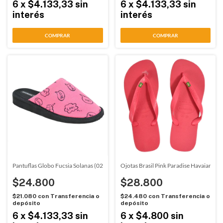
6
x
$4.133,33
sin
6
x
$4.133,33
sin
interés
interés
COMPRAR
COMPRAR
Pantuflas Globo Fucsia Solanas (02432)
Ojotas Brasil Pink Paradise Havaianas 
$24.800
$28.800
$21.080
con
Transferencia o
$24.480
con
Transferencia o
depósito
depósito
6
x
$4.133,33
sin
6
x
$4.800
sin