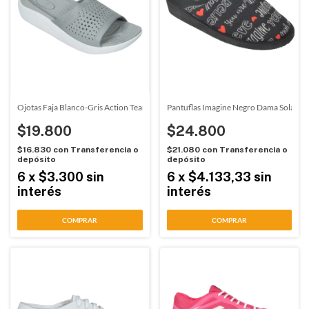
Ojotas Faja Blanco-Gris Action Team (00123)
Pantuflas Imagine Negro Dama Solanas
$19.800
$24.800
$16.830
con
Transferencia o
$21.080
con
Transferencia o
depósito
depósito
6
x
$3.300
sin
6
x
$4.133,33
sin
interés
interés
COMPRAR
COMPRAR