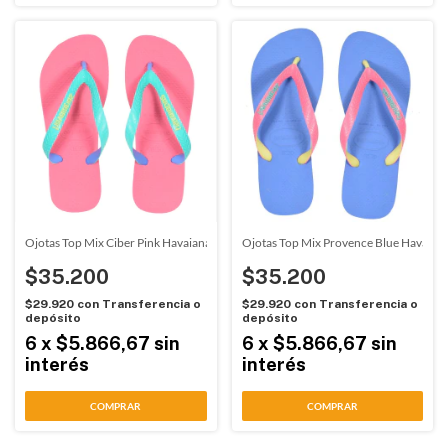
Ojotas Top Mix Ciber Pink Havaianas (55491)
Ojotas Top Mix Provence Blue Havaian
$35.200
$35.200
$29.920
con
Transferencia o
$29.920
con
Transferencia o
depósito
depósito
6
x
$5.866,67
sin
6
x
$5.866,67
sin
interés
interés
COMPRAR
COMPRAR