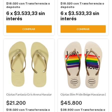
$18.020
con
Transferencia o
$18.020
con
Transferencia o
depósito
depósito
6
x
$3.533,33
sin
6
x
$3.533,33
sin
interés
interés
COMPRAR
COMPRAR
Ojotas Fantasia Gris Arena Havaianas (471153)
Ojotas Slim Pride Beige Havaianas (779
$21.200
$45.800
$18.020
con
Transferencia o
$38.930
con
Transferencia o