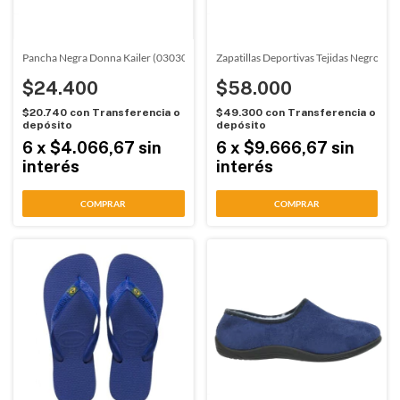
Pancha Negra Donna Kailer (030301)
Zapatillas Deportivas Tejidas Negro Pr
$24.400
$58.000
$20.740
con
Transferencia o
$49.300
con
Transferencia o
depósito
depósito
6
x
$4.066,67
sin
6
x
$9.666,67
sin
interés
interés
COMPRAR
COMPRAR