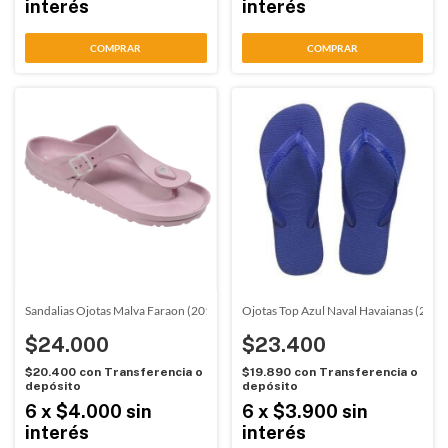
interés
interés
COMPRAR
COMPRAR
Sandalias Ojotas Malva Faraon (20175)
Ojotas Top Azul Naval Havaianas (2914
$24.000
$23.400
$20.400
con
Transferencia o
$19.890
con
Transferencia o
depósito
depósito
6
x
$4.000
sin
6
x
$3.900
sin
interés
interés