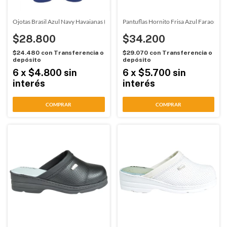
Ojotas Brasil Azul Navy Havaianas (00325)
Pantuflas Hornito Frisa Azul Faraon (0
$28.800
$34.200
$24.480
con
Transferencia o
$29.070
con
Transferencia o
depósito
depósito
6
x
$4.800
sin
6
x
$5.700
sin
interés
interés
COMPRAR
COMPRAR