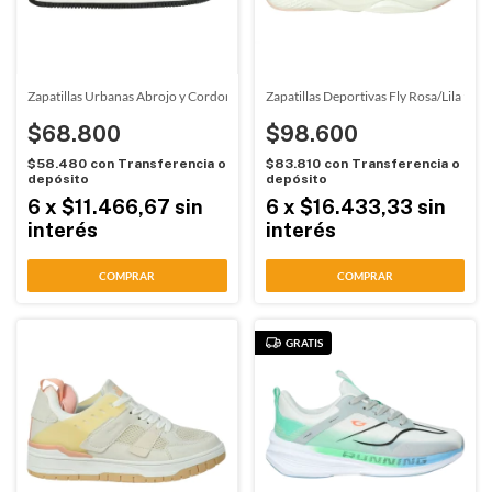
Zapatillas Urbanas Abrojo y Cordon Negro-Blanco Airness (18721)
Zapatillas Deportivas Fly Rosa/Lila 926
$68.800
$98.600
$58.480
con
Transferencia o
$83.810
con
Transferencia o
depósito
depósito
6
x
$11.466,67
sin
6
x
$16.433,33
sin
interés
interés
COMPRAR
COMPRAR
GRATIS