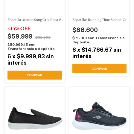
Zapatilla Urbana Song Gris-Rosa-Beige 026 Gaelle (5771)
Zapatillas Running Time Blanco-Gris-V
-
35
%
OFF
$88.600
$59.999
$92.000
$75.310
con
Transferencia o
depósito
$50.999,15
con
Transferencia o depósito
6
x
$14.766,67
sin
interés
6
x
$9.999,83
sin
interés
COMPRAR
COMPRAR