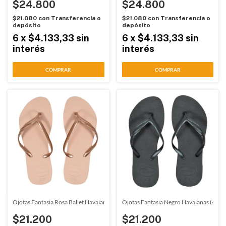
$24.800
$24.800
$21.080
con
Transferencia o
$21.080
con
Transferencia o
depósito
depósito
6
x
$4.133,33
sin
6
x
$4.133,33
sin
interés
interés
COMPRAR
COMPRAR
Ojotas Fantasia Rosa Ballet Havaianas (471151)
Ojotas Fantasia Negro Havaianas (471
$21.200
$21.200