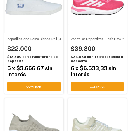
Zapatillas lona Dama Blanco Deli (3503)
Zapatillas Deportivas Fucsia New Step 
$22.000
$39.800
$18.700
con
Transferencia o
$33.830
con
Transferencia o
depósito
depósito
6
x
$3.666,67
sin
6
x
$6.633,33
sin
interés
interés
COMPRAR
COMPRAR