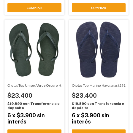
COMPRAR
COMPRAR
Ojotas Top Unisex Verde Oscuro Havaianas (2916)
Ojotas Top Marino Havaianas (2917)
$23.400
$23.400
$19.890
con
Transferencia o
$19.890
con
Transferencia o
depósito
depósito
6
x
$3.900
sin
6
x
$3.900
sin
interés
interés