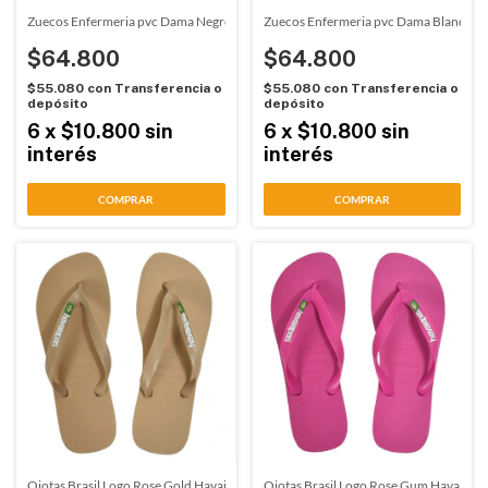
Zuecos Enfermeria pvc Dama Negro Dra. Vidal (08401)
Zuecos Enfermeria pvc Dama Blanco Dr
$64.800
$64.800
$55.080
con
Transferencia o
$55.080
con
Transferencia o
depósito
depósito
6
x
$10.800
sin
6
x
$10.800
sin
interés
interés
COMPRAR
COMPRAR
Ojotas Brasil Logo Rose Gold Havaianas (08503)
Ojotas Brasil Logo Rose Gum Havaiana