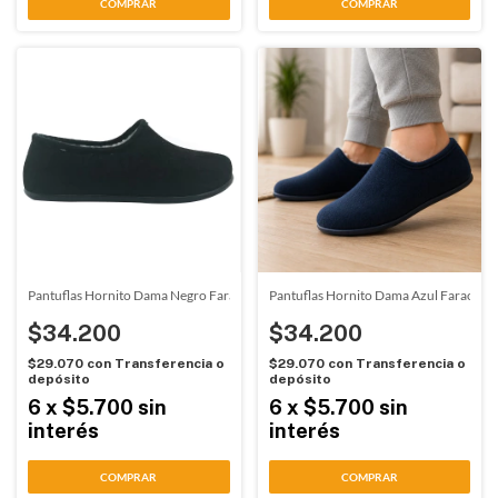
COMPRAR
COMPRAR
Pantuflas Hornito Dama Negro Faraon (5524)
Pantuflas Hornito Dama Azul Faraon (
$34.200
$34.200
$29.070
con
Transferencia o
$29.070
con
Transferencia o
depósito
depósito
6
x
$5.700
sin
6
x
$5.700
sin
interés
interés
COMPRAR
COMPRAR