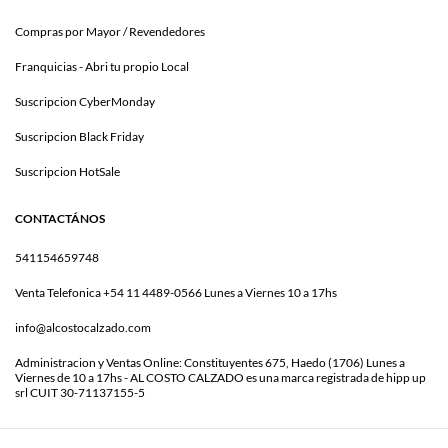
Compras por Mayor / Revendedores
Franquicias - Abri tu propio Local
Suscripcion CyberMonday
Suscripcion Black Friday
Suscripcion HotSale
CONTACTÁNOS
541154659748
Venta Telefonica +54 11 4489-0566 Lunes a Viernes 10 a 17hs
info@alcostocalzado.com
Administracion y Ventas Online: Constituyentes 675, Haedo (1706) Lunes a
Viernes de 10 a 17hs - AL COSTO CALZADO es una marca registrada de hipp up
srl CUIT 30-71137155-5