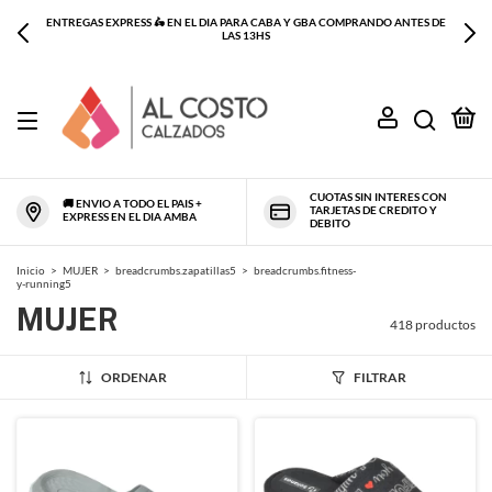
ENTREGAS EXPRESS 🛵 EN EL DIA PARA CABA Y GBA COMPRANDO ANTES DE
LAS 13HS
0
CUOTAS SIN INTERES CON
🚚 ENVIO A TODO EL PAIS +
TARJETAS DE CREDITO Y
EXPRESS EN EL DIA AMBA
DEBITO
Inicio
>
MUJER
>
breadcrumbs.zapatillas5
>
breadcrumbs.fitness-
y-running5
MUJER
418 productos
ORDENAR
FILTRAR