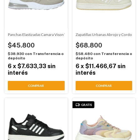
Panchas Elastizadas Camara Vison Wake (01093)
Zapatillas Urbanas Abrojo y Cordon Be
$45.800
$68.800
$38.930
con
Transferencia o
$58.480
con
Transferencia o
depósito
depósito
6
x
$7.633,33
sin
6
x
$11.466,67
sin
interés
interés
COMPRAR
COMPRAR
GRATIS