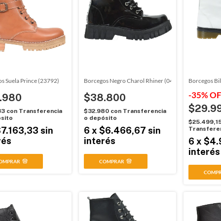
s Suela Prince (23792)
Borcegos Negro Charol Rhiner (04301)
Borcegos Bil
-
35
%
OF
.980
$38.800
$29.9
33
con
Transferencia
$32.980
con
Transferencia
sito
o depósito
$25.499,1
7.163,33
sin
6
x
$6.466,67
sin
Transferen
rés
interés
6
x
$4.
interés
OMPRAR
COMPRAR
COMP