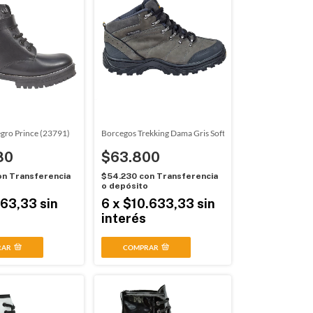
gro Prince (23791)
Borcegos Trekking Dama Gris Soft (11002)
80
$63.800
on
Transferencia
$54.230
con
Transferencia
o
o depósito
163,33
sin
6
x
$10.633,33
sin
interés
RAR
COMPRAR