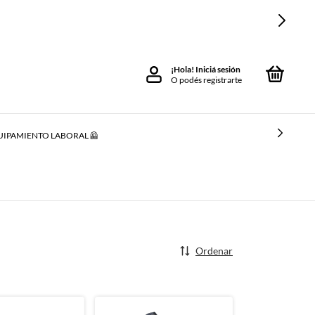
 CARGO
0
¡Hola!
Iniciá sesión
O podés registrarte
IPAMIENTO LABORAL 🦺
Ordenar