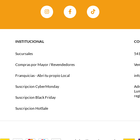
INSTITUCIONAL
CO
Sucursales
54
Compras por Mayor / Revendedores
Ven
Franquicias - Abri tu propio Local
inf
Suscripcion CyberMonday
Adm
Lun
reg
Suscripcion Black Friday
Suscripcion HotSale