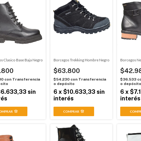
s Clasico Base Baja Negro Rawai (020101)
Borcegos Trekking Hombre Negro Soft (11001)
Borcegos Ne
.800
$63.800
$42.9
30
con
Transferencia
$54.230
con
Transferencia
$36.533
c
sito
o depósito
o depósit
$6.633,33
sin
6
x
$10.633,33
sin
6
x
$7.
rés
interés
interés
OMPRAR
COMPRAR
COMP