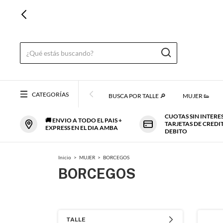
PRIME
CATEGORÍAS
BUSCA POR TALLE 🔎
MUJER 👟
CUOTAS SIN INTERE
🚚 ENVIO A TODO EL PAIS +
TARJETAS DE CREDI
EXPRESS EN EL DIA AMBA
DEBITO
Inicio
>
MUJER
>
BORCEGOS
BORCEGOS
TALLE