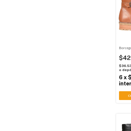
Borcego
$42
$36.5
o depó
6
x
$
inte
C