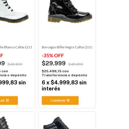
lie Blanco Calfas (211221)
Borcegos Billie Negro Calfas (211211)
F
-
35
%
OFF
99
$29.999
$45.800
$45.800
5
con
$25.499,15
con
cia o depósito
Transferencia o depósito
999,83
sin
6
x
$4.999,83
sin
interés
RAR
COMPRAR