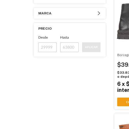
MARCA
PRECIO
Desde
Hasta
APLICAR
Borcego
$39
$33.8
o depó
6
x
inte
C