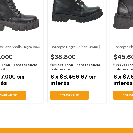
os Caña Media Negro Rawai (2001011)
Borcegos Negro Rhiner (04302)
Borcegos Pl
.000
$38.800
$45.6
00
con
Transferencia
$32.980
con
Transferencia
$38.760
c
sito
o depósito
o depósit
$7.000
sin
6
x
$6.466,67
sin
6
x
$7.
rés
interés
interés
OMPRAR
COMPRAR
COMP