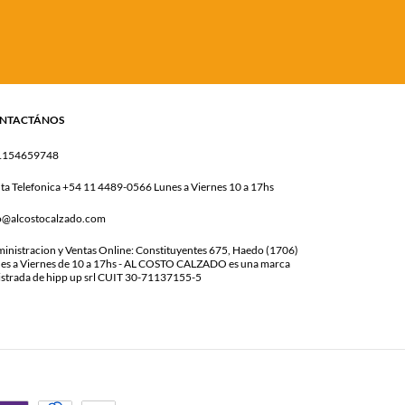
NTACTÁNOS
1154659748
ta Telefonica +54 11 4489-0566 Lunes a Viernes 10 a 17hs
o@alcostocalzado.com
inistracion y Ventas Online: Constituyentes 675, Haedo (1706)
es a Viernes de 10 a 17hs - AL COSTO CALZADO es una marca
istrada de hipp up srl CUIT 30-71137155-5