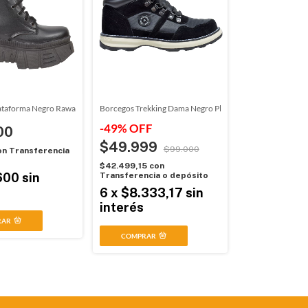
ataforma Negro Rawai (0202101)
Borcegos Trekking Dama Negro Plumitas (357521)
-
49
%
OFF
00
$49.999
$99.000
on
Transferencia
o
$42.499,15
con
600
sin
Transferencia o depósito
6
x
$8.333,17
sin
interés
RAR
COMPRAR