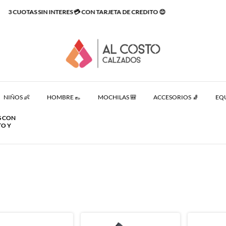
R CAMBIO GRATIS - SINO TE GUSTO O NO ES TU TALLE TE LO CAMBIAMOS SIN
NIÑOS 👶
HOMBRE 👞
MOCHILAS 🎒
ACCESORIOS 🧦
EQU
S CON
TO Y