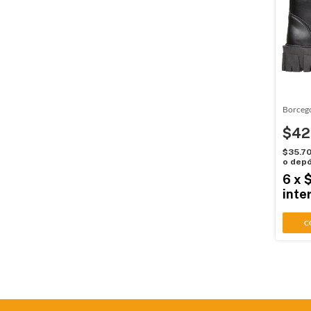
Borceg
$42
$35.7
o depó
6
x
inte
C