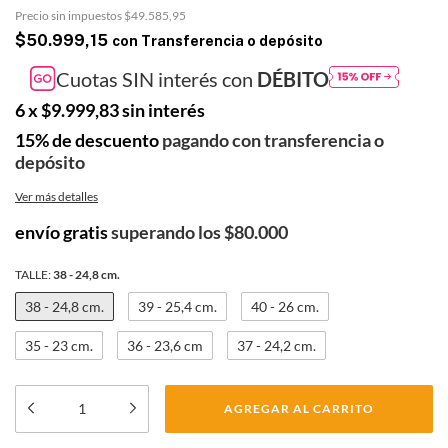
Precio sin impuestos
$49.585,95
$50.999,15
con
Transferencia o depósito
Cuotas SIN interés con
DÉBITO
6
x
$9.999,83
sin interés
15% de descuento
pagando con transferencia o
depósito
Ver más detalles
envío gratis
superando los
$80.000
TALLE:
38 - 24,8 cm.
38 - 24,8 cm.
39 - 25,4 cm.
40 - 26 cm.
35 - 23 cm.
36 - 23,6 cm
37 - 24,2 cm.