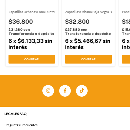
s Hombre Azul Wembly (0802)
Zapatillas Urbanas Lona Puntera Lino Rave (10001)
Zapatillas Urbana Baja Negra Deli (7331)
Panc
$36.800
$32.800
$1
$31.280
con
$27.880
con
$15
Transferencia o depósito
Transferencia o depósito
Tran
6
x
$6.133,33
sin
6
x
$5.466,67
sin
6
interés
interés
int
COMPRAR
COMPRAR
LEGALES FAQ
Preguntas Frecuentes