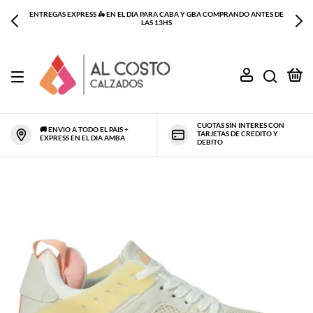
ENTREGAS EXPRESS 🛵 EN EL DIA PARA CABA Y GBA COMPRANDO ANTES DE
LAS 13HS
0
CUOTAS SIN INTERES CON
🚚 ENVIO A TODO EL PAIS +
TARJETAS DE CREDITO Y
EXPRESS EN EL DIA AMBA
DEBITO