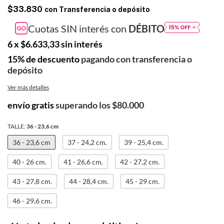
$33.830
con
Transferencia o depósito
Cuotas SIN interés con
DÉBITO
6
x
$6.633,33
sin interés
15% de descuento
pagando con transferencia o
depósito
Ver más detalles
envío gratis
superando los
$80.000
TALLE:
36 - 23,6 cm
36 - 23,6 cm
37 - 24,2 cm.
39 - 25,4 cm.
40 - 26 cm.
41 - 26,6 cm.
42 - 27,2 cm.
43 - 27,8 cm.
44 - 28,4 cm.
45 - 29 cm.
46 - 29,6 cm.