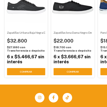
es Hombre Cemento Wembly (0803)
Zapatillas Urbana Baja Negra Deli (7331)
Zapatillas lona Dama Negro Deli (3501)
Panc
$32.800
$22.000
$1
$27.880
con
$18.700
con
$15
Transferencia o depósito
Transferencia o depósito
Tran
6
x
$5.466,67
sin
6
x
$3.666,67
sin
6
interés
interés
int
COMPRAR
COMPRAR