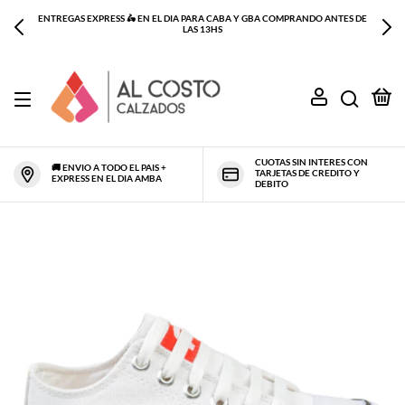
ENTREGAS EXPRESS 🛵 EN EL DIA PARA CABA Y GBA COMPRANDO ANTES DE
LAS 13HS
0
CUOTAS SIN INTERES CON
🚚 ENVIO A TODO EL PAIS +
TARJETAS DE CREDITO Y
EXPRESS EN EL DIA AMBA
DEBITO