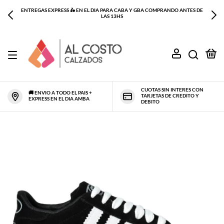
ENTREGAS EXPRESS 🛵 EN EL DIA PARA CABA Y GBA COMPRANDO ANTES DE
LAS 13HS
0
CUOTAS SIN INTERES CON
🚚 ENVIO A TODO EL PAIS +
TARJETAS DE CREDITO Y
EXPRESS EN EL DIA AMBA
DEBITO