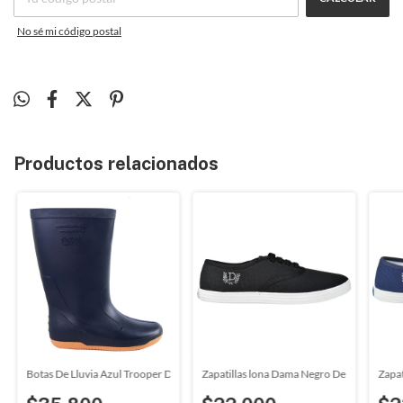
No sé mi código postal
Productos relacionados
alu (5001)
Botas De Lluvia Azul Trooper Damalu (5021)
Zapatillas lona Dama Negro Deli (3501)
Zapat