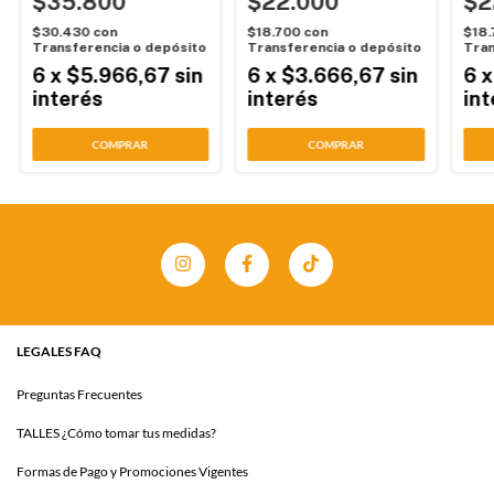
$35.800
$22.000
$2
$30.430
con
$18.700
con
$18
Transferencia o depósito
Transferencia o depósito
Tran
6
x
$5.966,67
sin
6
x
$3.666,67
sin
6
interés
interés
int
COMPRAR
COMPRAR
LEGALES FAQ
Preguntas Frecuentes
TALLES ¿Cómo tomar tus medidas?
Formas de Pago y Promociones Vigentes