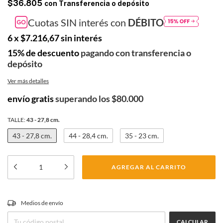
$36.805
con
Transferencia o depósito
Cuotas SIN interés con
DÉBITO
6
x
$7.216,67
sin interés
15% de descuento
pagando con transferencia o
depósito
Ver más detalles
envío gratis
superando los
$80.000
TALLE:
43 - 27,8 cm.
43 - 27,8 cm.
44 - 28,4 cm.
35 - 23 cm.
CAMBIAR CP
Medios de envío
Entregas para el CP:
CALCULAR