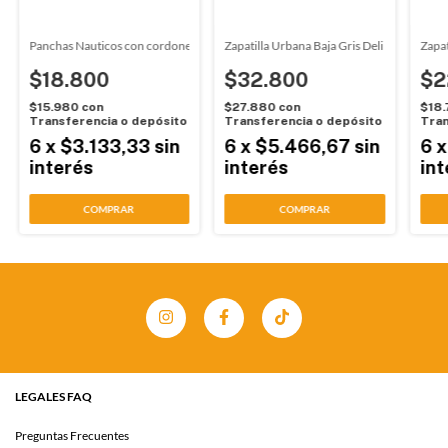
a Lino Rave (10001)
Panchas Nauticos con cordones Hombre Cemento Wembly (0803)
Zapatilla Urbana Baja Gris Deli (7332)
Zapat
$18.800
$32.800
$2
$15.980
con
$27.880
con
$18
Transferencia o depósito
Transferencia o depósito
Tran
6
x
$3.133,33
sin
6
x
$5.466,67
sin
6
interés
interés
int
COMPRAR
COMPRAR
LEGALES FAQ
Preguntas Frecuentes