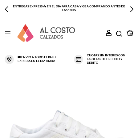
ENTREGAS EXPRESS 🛵 EN EL DIA PARA CABA Y GBA COMPRANDO ANTES DE
LAS 13HS
0
CUOTAS SIN INTERES CON
🚚 ENVIO A TODO EL PAIS +
TARJETAS DE CREDITO Y
EXPRESS EN EL DIA AMBA
DEBITO