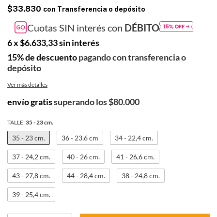
$33.830
con
Transferencia o depósito
Cuotas SIN interés con
DÉBITO
6
x
$6.633,33
sin interés
15% de descuento
pagando con transferencia o
depósito
Ver más detalles
envío gratis
superando los
$80.000
TALLE:
35 - 23 cm.
35 - 23 cm.
36 - 23,6 cm
34 - 22,4 cm.
37 - 24,2 cm.
40 - 26 cm.
41 - 26,6 cm.
43 - 27,8 cm.
44 - 28,4 cm.
38 - 24,8 cm.
39 - 25,4 cm.