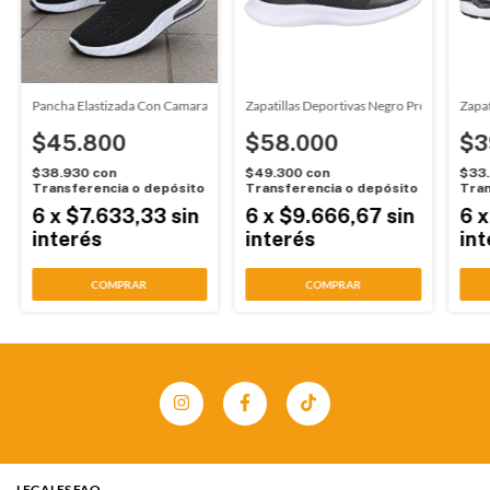
w Step (7806)
Pancha Elastizada Con Camara Negro Wake (2591)
Zapatillas Deportivas Negro Proforce (357
Zapat
$45.800
$58.000
$3
$38.930
con
$49.300
con
$33
Transferencia o depósito
Transferencia o depósito
Tran
6
x
$7.633,33
sin
6
x
$9.666,67
sin
6
interés
interés
int
COMPRAR
COMPRAR
LEGALES FAQ