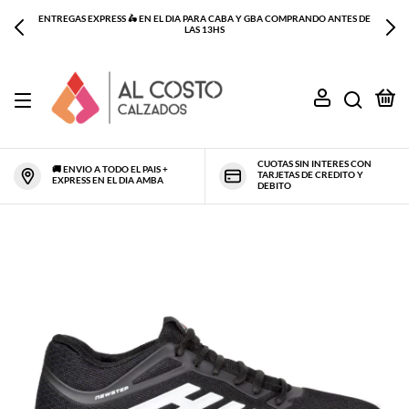
ENTREGAS EXPRESS 🛵 EN EL DIA PARA CABA Y GBA COMPRANDO ANTES DE
LAS 13HS
0
CUOTAS SIN INTERES CON
🚚 ENVIO A TODO EL PAIS +
TARJETAS DE CREDITO Y
EXPRESS EN EL DIA AMBA
DEBITO