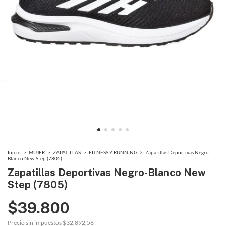
Inicio
>
MUJER
>
ZAPATILLAS
>
FITNESS Y RUNNING
>
Zapatillas Deportivas Negro-
Blanco New Step (7805)
Zapatillas Deportivas Negro-Blanco New
Step (7805)
$39.800
Precio sin impuestos
$32.892,56