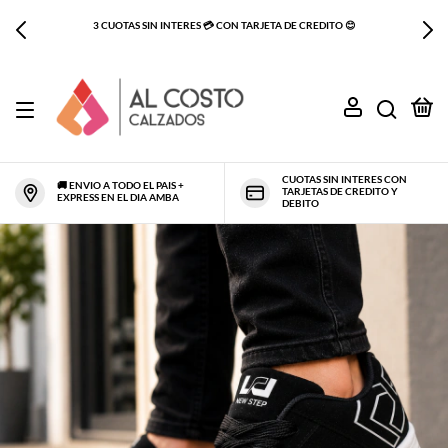
PRIMER CAMBIO GRATIS - SINO TE GUSTO O NO ES TU TALLE TE LO
CAMBIAMOS SIN CARGO
0
CUOTAS SIN INTERES CON
🚚 ENVIO A TODO EL PAIS +
TARJETAS DE CREDITO Y
EXPRESS EN EL DIA AMBA
DEBITO