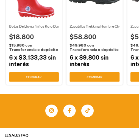
tylish Gris (35001)
Botas De Lluvia Niños Rojo Damalu (5004)
Zapatillas Trekking Hombre Chocolate Act
Zapa
$18.800
$58.800
$5
$15.980
con
$49.980
con
$49
Transferencia o depósito
Transferencia o depósito
Tran
6
x
$3.133,33
sin
6
x
$9.800
sin
6
interés
interés
int
COMPRAR
COMPRAR
LEGALES FAQ