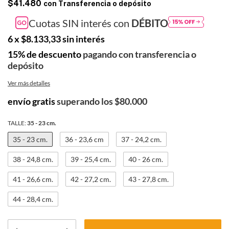
$41.480
con
Transferencia o depósito
Cuotas SIN interés con
DÉBITO
6
x
$8.133,33
sin interés
15% de descuento
pagando con transferencia o
depósito
Ver más detalles
envío gratis
superando los
$80.000
TALLE:
35 - 23 cm.
35 - 23 cm.
36 - 23,6 cm
37 - 24,2 cm.
38 - 24,8 cm.
39 - 25,4 cm.
40 - 26 cm.
41 - 26,6 cm.
42 - 27,2 cm.
43 - 27,8 cm.
44 - 28,4 cm.