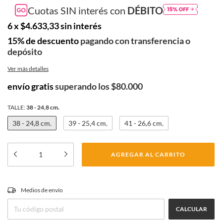
Cuotas SIN interés con
DÉBITO
6
x
$4.633,33
sin interés
15% de descuento
pagando con transferencia o
depósito
Ver más detalles
envío gratis
superando los
$80.000
TALLE:
38 - 24,8 cm.
38 - 24,8 cm.
39 - 25,4 cm.
41 - 26,6 cm.
CAMBIAR CP
Medios de envío
Entregas para el CP:
CALCULAR