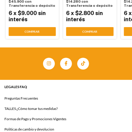
$45.900
con
$14.280
con
$14
Transferencia o depósito
Transferencia o depósito
Tran
6
x
$9.000
sin
6
x
$2.800
sin
6
interés
interés
int
COMPRAR
COMPRAR
LEGALES FAQ
Preguntas Frecuentes
TALLES ¿Cómo tomar tus medidas?
Formas de Pago y Promociones Vigentes
Politicas de cambio y devolucion