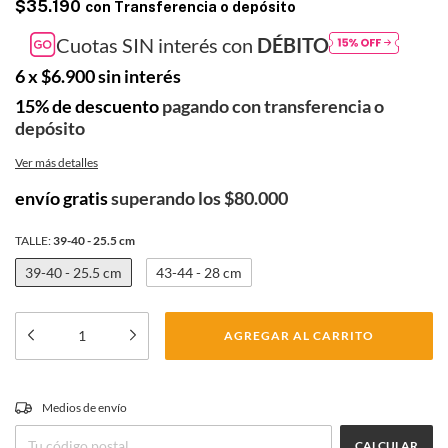
$35.190
con
Transferencia o depósito
Cuotas SIN interés con
DÉBITO
6
x
$6.900
sin interés
15% de descuento
pagando con transferencia o
depósito
Ver más detalles
envío gratis
superando los
$80.000
TALLE:
39-40 - 25.5 cm
39-40 - 25.5 cm
43-44 - 28 cm
CAMBIAR CP
Medios de envío
Entregas para el CP:
CALCULAR