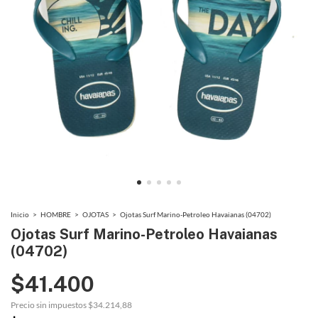
Inicio
>
HOMBRE
>
OJOTAS
>
Ojotas Surf Marino-Petroleo Havaianas (04702)
Ojotas Surf Marino-Petroleo Havaianas
(04702)
$41.400
Precio sin impuestos
$34.214,88