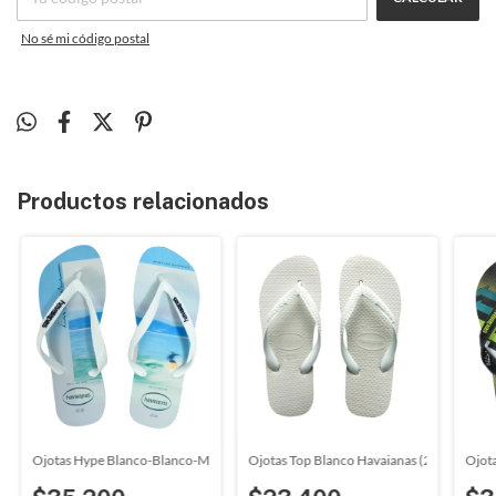
No sé mi código postal
Productos relacionados
ty Blue Havaianas (414032)
Ojotas Hype Blanco-Blanco-Marino Havaianas (279201)
Ojotas Top Blanco Havaianas (2911)
Ojot