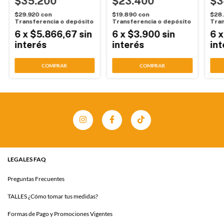
$35.200
$23.400
$3
$29.920
con
$19.890
con
$28
Transferencia o depósito
Transferencia o depósito
Tran
6
x
$5.866,67
sin
6
x
$3.900
sin
6
interés
interés
int
COMPRAR
COMPRAR
LEGALES FAQ
Preguntas Frecuentes
TALLES ¿Cómo tomar tus medidas?
Formas de Pago y Promociones Vigentes