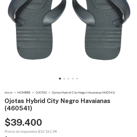
Inicio
>
HOMBRE
>
OJOTAS
>
Ojotas Hybrid City Negro Havaianas (460541)
Ojotas Hybrid City Negro Havaianas
(460541)
$39.400
Precio sin impuestos
$32.561,98