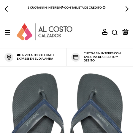
PRIMER CAMBIO GRATIS - SINO TE GUSTO O NO ES TU TALLE TE LO
CAMBIAMOS SIN CARGO
0
CUOTAS SIN INTERES CON
🚚 ENVIO A TODO EL PAIS +
TARJETAS DE CREDITO Y
EXPRESS EN EL DIA AMBA
DEBITO