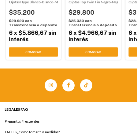
ty Blue Havaianas (414032)
Ojotas Hype Blanco-Blanco-Marino Havaianas (279201)
Ojotas Top Twin Fin Negro-Negro Havaian
Ojot
$35.200
$29.800
$3
$29.920
con
$25.330
con
$28
Transferencia o depósito
Transferencia o depósito
Tran
6
x
$5.866,67
sin
6
x
$4.966,67
sin
6
interés
interés
int
COMPRAR
COMPRAR
LEGALES FAQ
Preguntas Frecuentes
TALLES ¿Cómo tomar tus medidas?