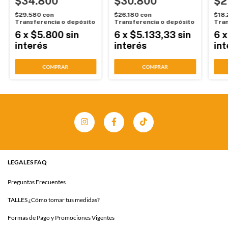
$34.800
$30.800
$2
$29.580
con
$26.180
con
$18
Transferencia o depósito
Transferencia o depósito
Tran
6
x
$5.800
sin
6
x
$5.133,33
sin
6
interés
interés
int
COMPRAR
COMPRAR
LEGALES FAQ
Preguntas Frecuentes
TALLES ¿Cómo tomar tus medidas?
Formas de Pago y Promociones Vigentes