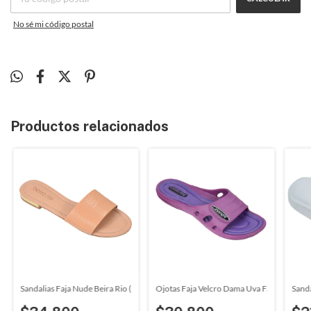
No sé mi código postal
Productos relacionados
tyle (01013)
Sandalias Faja Nude Beira Rio (82638532)
Ojotas Faja Velcro Dama Uva Faraon (020
Sanda