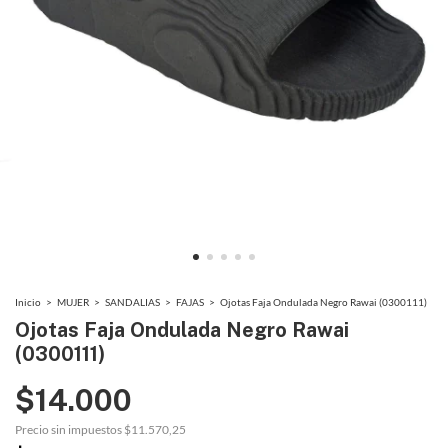
Inicio
>
MUJER
>
SANDALIAS
>
FAJAS
>
Ojotas Faja Ondulada Negro Rawai (0300111)
Ojotas Faja Ondulada Negro Rawai
(0300111)
$14.000
Precio sin impuestos
$11.570,25