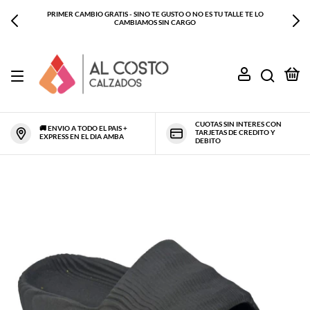
PRIMER CAMBIO GRATIS - SINO TE GUSTO O NO ES TU TALLE TE LO
CAMBIAMOS SIN CARGO
0
CUOTAS SIN INTERES CON
🚚 ENVIO A TODO EL PAIS +
TARJETAS DE CREDITO Y
EXPRESS EN EL DIA AMBA
DEBITO