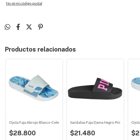
No sé mi código postal
Productos relacionados
gro Rave (030403)
Ojota Faja Abrojo Blanco-Celeste Batik Rave (304721)
Sandalias Faja Dama Negro Pink Sauipe (2
Ojota
$28.800
$21.480
$2