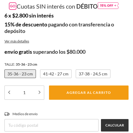
Cuotas SIN interés con
DÉBITO
6
x
$2.800
sin interés
15% de descuento
pagando con transferencia o
depósito
Ver más detalles
envío gratis
superando los
$80.000
TALLE:
35-36 - 23 cm
35-36 - 23 cm
41-42 - 27 cm
37-38 - 24,5 cm
CAMBIAR CP
Medios de envío
Entregas para el CP:
CALCULAR