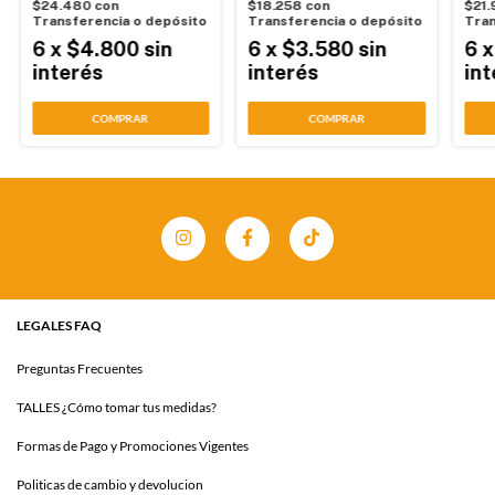
$24.480
con
$18.258
con
$21
Transferencia o depósito
Transferencia o depósito
Tran
6
x
$4.800
sin
6
x
$3.580
sin
6
interés
interés
int
COMPRAR
COMPRAR
LEGALES FAQ
Preguntas Frecuentes
TALLES ¿Cómo tomar tus medidas?
Formas de Pago y Promociones Vigentes
Politicas de cambio y devolucion