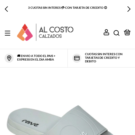
PRIMER CAMBIO GRATIS - SINO TE GUSTO O NO ES TU TALLE TE LO
CAMBIAMOS SIN CARGO
0
CUOTAS SIN INTERES CON
🚚 ENVIO A TODO EL PAIS +
TARJETAS DE CREDITO Y
EXPRESS EN EL DIA AMBA
DEBITO