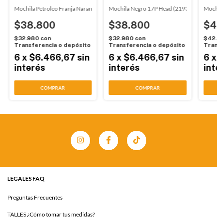
3872)
Mochila Petroleo Franja Naranja 17P Head (219592)
Mochila Negro 17P Head (219392)
Moch
$38.800
$38.800
$4
$32.980
con
$32.980
con
$42
Transferencia o depósito
Transferencia o depósito
Tran
6
x
$6.466,67
sin
6
x
$6.466,67
sin
6
interés
interés
int
COMPRAR
COMPRAR
LEGALES FAQ
Preguntas Frecuentes
TALLES ¿Cómo tomar tus medidas?