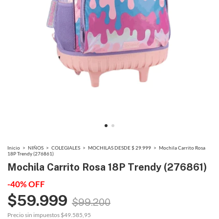
Inicio
>
NIÑOS
>
COLEGIALES
>
MOCHILAS DESDE $ 29.999
>
Mochila Carrito Rosa
18P Trendy (276861)
Mochila Carrito Rosa 18P Trendy (276861)
-
40
%
OFF
$59.999
$99.200
Precio sin impuestos
$49.585,95